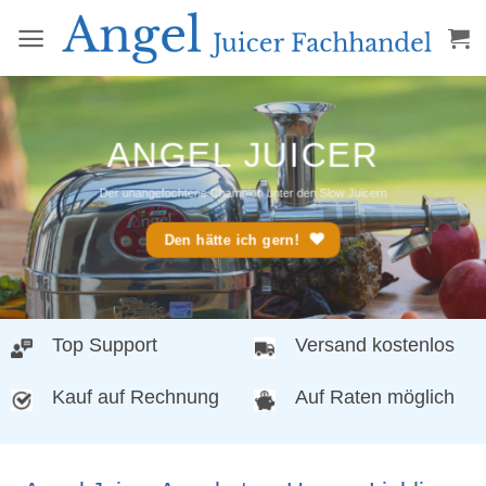
Zum
Inhalt
springen
ANGEL JUICER
Der unangefochtene Champion unter den Slow Juicern
Den hätte ich gern!
Top Support
Versand kostenlos
Kauf auf Rechnung
Auf Raten möglich