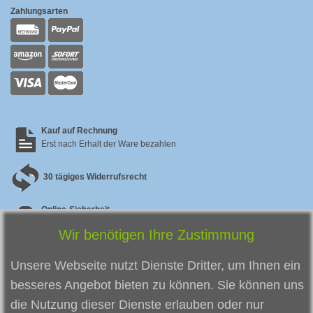
Zahlungsarten
Kauf auf Rechnung
Erst nach Erhalt der Ware bezahlen
30 tägiges Widerrufsrecht
Online-Sicherheit
Sicherer SSL Checkout & zertifizierter Datenschutz
Wir benötigen Ihre Zustimmung
Zufriedene Kunden
So zufrieden
sind unsere bisherigen Kunden
Unsere Webseite nutzt Dienste Dritter, um Ihnen ein
besseres Angebot bieten zu können. Sie können uns
die Nutzung dieser Dienste erlauben oder nur