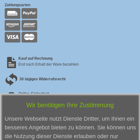
Zahlungsarten
Kauf auf Rechnung
Erst nach Erhalt der Ware bezahlen
30 tägiges Widerrufsrecht
Online-Sicherheit
Sicherer SSL Checkout & zertifizierter Datenschutz
Wir benötigen Ihre Zustimmung
Zufriedene Kunden
So zufrieden
sind unsere bisherigen Kunden
Unsere Webseite nutzt Dienste Dritter, um Ihnen ein
besseres Angebot bieten zu können. Sie können uns
die Nutzung dieser Dienste erlauben oder nur