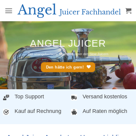
Zum
Inhalt
springen
ANGEL JUICER
Der unangefochtene Champion unter den Slow Juicern
Den hätte ich gern!
Top Support
Versand kostenlos
Kauf auf Rechnung
Auf Raten möglich