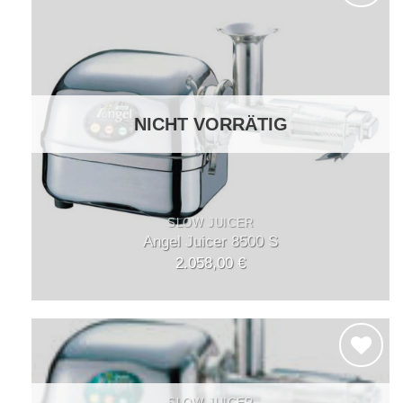
Auf die
Wunschliste
NICHT VORRÄTIG
SLOW JUICER
Angel Juicer 8500 S
2.058,00
€
Auf die
SLOW JUICER