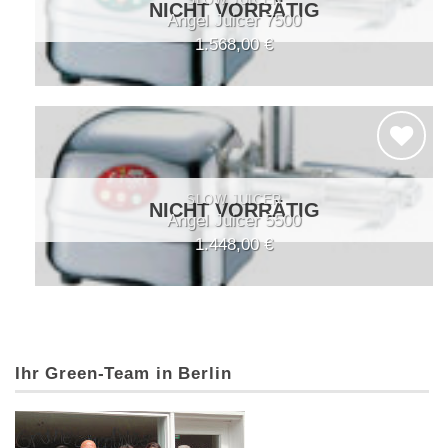
Wunschliste
NICHT VORRÄTIG
Angel Juicer 7500
1.568,00
€
Auf die
SLOW JUICER
Wunschliste
NICHT VORRÄTIG
Angel Juicer 5500
1.448,00
€
Ihr Green-Team in Berlin