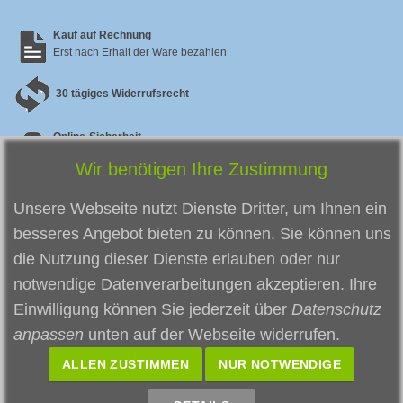
Kauf auf Rechnung
Erst nach Erhalt der Ware bezahlen
30 tägiges Widerrufsrecht
Online-Sicherheit
Sicherer SSL Checkout & zertifizierter Datenschutz
Wir benötigen Ihre Zustimmung
Zufriedene Kunden
So zufrieden
sind unsere bisherigen Kunden
Unsere Webseite nutzt Dienste Dritter, um Ihnen ein
besseres Angebot bieten zu können. Sie können uns
die Nutzung dieser Dienste erlauben oder nur
notwendige Datenverarbeitungen akzeptieren. Ihre
Einwilligung können Sie jederzeit über
Datenschutz
anpassen
unten auf der Webseite widerrufen.
"SEHR GUT"
ALLEN ZUSTIMMEN
NUR NOTWENDIGE
4.96
/ 5
aus
431
Bewertungen der letzten 12 Monate