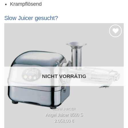
Krampflösend
Slow Juicer gesucht?
Auf die
Wunschliste
NICHT VORRÄTIG
SLOW JUICER
Angel Juicer 8500 S
2.058,00
€