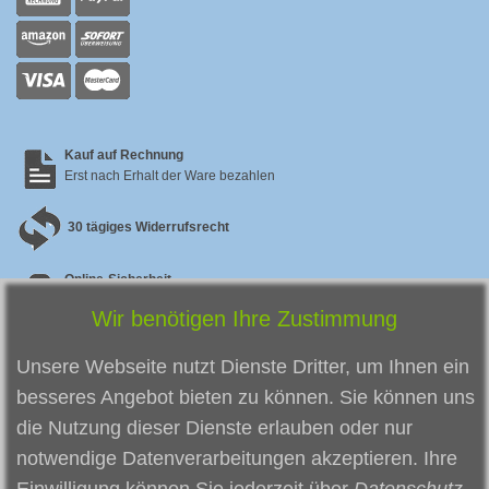
Kauf auf Rechnung
Erst nach Erhalt der Ware bezahlen
30 tägiges Widerrufsrecht
Online-Sicherheit
Sicherer SSL Checkout & zertifizierter Datenschutz
Wir benötigen Ihre Zustimmung
Zufriedene Kunden
So zufrieden
sind unsere bisherigen Kunden
Unsere Webseite nutzt Dienste Dritter, um Ihnen ein
besseres Angebot bieten zu können. Sie können uns
die Nutzung dieser Dienste erlauben oder nur
notwendige Datenverarbeitungen akzeptieren. Ihre