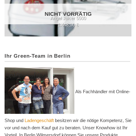
Auf die
Wunschliste
SLOW JUICER
NICHT VORRÄTIG
Angel Juicer 5500
1.448,00
€
Ihr Green-Team in Berlin
Als Fachhändler mit Online-
Shop und
Ladengeschäft
besitzen wir die nötige Kompetenz, Sie
vor und nach dem Kauf gut zu beraten. Unser Knowhow ist Ihr
Vorteil. In Berlin Wilmersdorf können Sie unsere Produkte